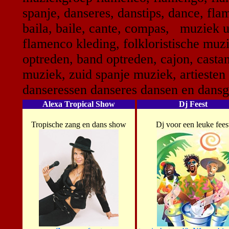
spanje, danseres, danstips, dance, fla
baila, baile, cante, compas, muziek 
flamenco kleding, folkloristische mu
optreden, band optreden, cajon, castanu
muziek, zuid spanje muziek, artiesten f
danseressen danseres dansen en dansgr
Alexa Tropical Show
Dj Feest
Tropische zang en dans show
Dj voor een leuke fees