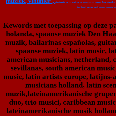
muziek,
vindhier ,
duoalegria
party_musicus,
spaans_feest,
uoallegr
,
,
d
party_entertainers,
bruiloft_band
samba_band
,
feest_band
spaanse_mu
,
laura_musica
,
Kewords met toepassing op deze pag
holanda, spaanse muziek Den Haag,
muzik, bailarinas españolas, guita
spaanse muziek, latin music, lati
american musicians, netherland, 
sevillanas, south american music,
music, latin artists europe, latijns
musicians holland, latin sce
muzik,lateinamerikanische grupen,
duo, trio musici, caribbean music
lateinamerikanische musik holland