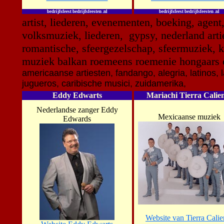
bedrijfsfeest bedrijfsfeesten .nl
bedrijfsfeest bedrijfsfeesten .nl
artist, liederen, evenementen, boeking, agent
volksmuziek, liederen, gypsy, nederland artie
romantische, sfeergezelschap, sfeermuziek, kam
muziek balkan roemeens roemenie hongaars o
americaanse artiesten, fandango, alegria, latinos, lat
jugueros, caribische musici, zuidamerika,
Eddy Edwarts
Mariachi Tierra Calie
Nederlandse zanger Eddy
Mexicaanse muziek
Edwards
Website van Tierra Calie