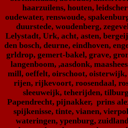
haarzuilens, houten, leidsche
oudewater, renswoude, spakenburg,
duurstede, woudenberg, zegevel
Lelystadt, Urk, acht, asten, bergei
den bosch, deurne, eindhoven, engel
grldrop, gemert-bakel, grave, gron
langenboom, ,aasdonk, maashees,
mill, oeffelt, oirschoot, oisterwijk
rijen, rijkevoort, roosendaal, ro
sleeuweijk, teherijden, tilbur
Papendrecht, pijnakker, prins ale
spijkenisse, tinte, vianen, vierp
wateringen, ypenburg, zuidland,