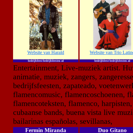
Website van Harald
Website van Trio Latin
bedrijfsfeest bedrijfsfeesten .nl
bedrijfsfeest bedrijfsfeesten .nl
Entertainment, Live-muziek artist. Hu
animatie, muziek, zangers, zangeressen
bedrijfsfeesten, zapateado, voetenwe
flamencomusic, flamencoschoenen, fl
flamencoteksten, flamenco, harpisten
cubaanse bands, buena vista live muzi
bailarinas españolas, sevillanas,
Fermin Miranda
Duo Gitano