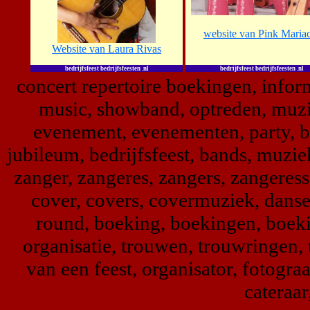
website van Pink Maria
Website van Laura Rivas
bedrijfsfeest bedrijfsfeesten .nl
bedrijfsfeest bedrijfsfeesten .nl
concert repertoire boekingen, infor
music, showband, optreden, muziek
evenement, evenementen, party, br
jubileum, bedrijfsfeest, bands, muzi
zanger, zangeres, zangers, zangeres
cover, covers, covermuziek, danse
round, boeking, boekingen, boek
organisatie, trouwen, trouwringen, 
van een feest, organisator, fotog
cateraar