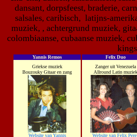
dansant, dorpsfeest, braderie, carn
salsales, caribisch, latijns-amer
muziek, , achtergrund muziek, gitaa
colombiaanse, cubaanse muziek, cuba
kings
Yannis Remos
Felix Duo
Griekse muziek
Zanger uit Venezuela
Bouzouky Gitaar en zang
Allround Latin muzie
Website van Yannis
Website van Felix Pere