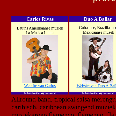
Carlos Rivas
Duo A Bailar
Cubaanse, Braziliaans
Latijns Amerikaanse muziek
Mexicaanse muzek
La Musica Latina
Website van Carlos
Website van Duo A Bail
bedrijfsfeest bedrijfsfeesten .nl
bedrijfsfeest bedrijfsfeesten .nl
Allround band, tropical salsa merengu
caribisch,
caribbean swingend muziek g
muziekgroep flamenco, flamengo, fla