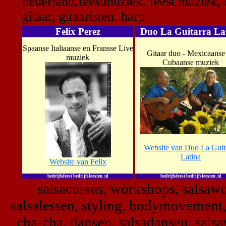
nederland,feestmuziek, feest muziek, 
gitaar, gitaaristen. harp
Felix Perez
Duo La Guitarra La
Spaanse Italiaanse en Fransse Live
Gitaar duo - Mexicaanse
muziek
Cubaanse muziek
Website van Duo La Guit
Latina
Website van Felix
bedrijfsfeest bedrijfsfeesten .nl
bedrijfsfeest bedrijfsfeesten .nl
salsacursus, workshops, salsawo
salsalessen, styling, bodymovement, 
cha-cha, dansen, salsadansen, sals