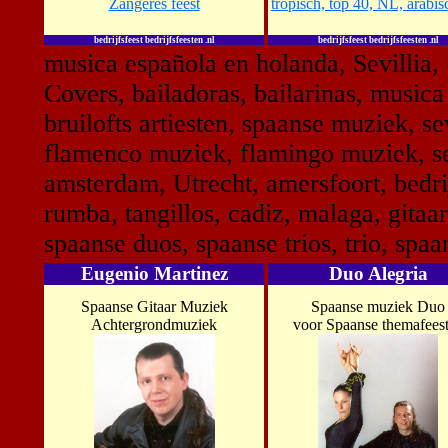
Zangeres feest
tropisch, top 40, NL, arabis
bedrijfsfeest bedrijfsfeesten .nl
bedrijfsfeest bedrijfsfeesten .nl
musica española en holanda, Sevillia, S
Covers, bailadoras, bailarinas, musica
bruilofts artiesten, spaanse muziek, se
flamenco muziek, flamingo muziek, sev
amsterdam, Utrecht, amersfoort, bedri
rumba, tangillos, cadiz, malaga, gitaa
spaanse duos, spaanse trios, trio, spa
Eugenio Martinez
Duo Alegria
Spaanse Gitaar Muziek
Spaanse muziek Duo
Achtergrondmuziek
voor Spaanse themafees