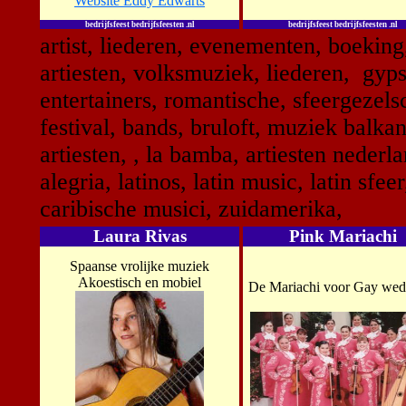
Website Eddy Edwarts
bedrijfsfeest bedrijfsfeesten .nl
bedrijfsfeest bedrijfsfeesten .nl
artist, liederen, evenementen, boeking
artiesten, volksmuziek, liederen, gyps
entertainers, romantische, sfeergezels
festival, bands, bruloft, muziek balk
artiesten, , la bamba, artiesten nederl
alegria, latinos, latin music, latin sfee
caribische musici, zuidamerika,
Laura Rivas
Pink Mariachi
Spaanse vrolijke muziek
Akoestisch en mobiel
De Mariachi voor Gay wed