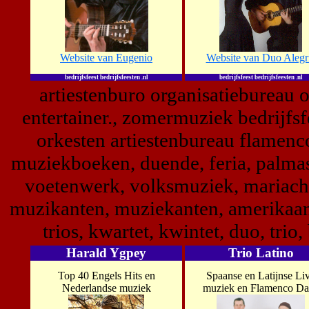
Website van Eugenio
Website van Duo Alegr
bedrijfsfeest bedrijfsfeesten .nl
bedrijfsfeest bedrijfsfeesten .nl
artiestenburo organisatiebureau 
entertainer., zomermuziek bedrijfsf
orkesten artiestenbureau flamenc
muziekboeken, duende, feria, palmas,
voetenwerk, volksmuziek, mariachi
muzikanten, muziekanten, amerikaans
trios, kwartet, kwintet, duo, trio
Harald Ygpey
Trio Latino
Top 40 Engels Hits en
Spaanse en Latijnse Li
Nederlandse muziek
muziek en Flamenco Da