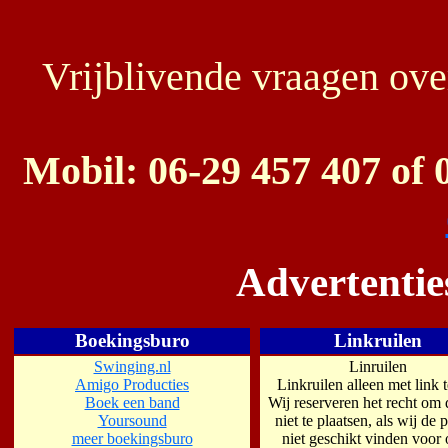
Vrijblivende vraagen ove
Mobil: 06-29 457 407 of 
Advertentie
Boekingsburo
Linkruilen
Swinging.nl
Linruilen
Amigo Producties
Linkruilen alleen met link 
Boek een band
Wij reserveren het recht om 
Yoursound
niet te plaatsen, als wij de 
meer boekingsburo
niet geschikt vinden voor