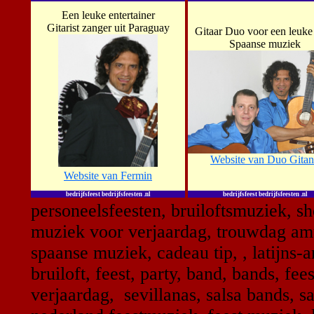
Een leuke entertainer
Gitarist zanger uit Paraguay
Gitaar Duo voor een leuke 
Spaanse muziek
Website van Duo Gita
Website van Fermin
bedrijfsfeest bedrijfsfeesten .nl
bedrijfsfeest bedrijfsfeesten .nl
personeelsfeesten, bruiloftsmuziek, 
muziek voor verjaardag, trouwdag amu
spaanse muziek, cadeau tip, , latijns
bruiloft, feest, party, band, bands, fe
verjaardag, sevillanas, salsa bands, sa