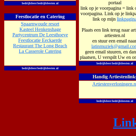
portaal
bedrijfsfeest bedrijfsfeesten .nl
link op je voorpagina = link 
voorpagina. Link op je linkp
Feestlocatie en Catering
link op mijn
linkpagin
Spaarnwoude resort
Kasteel Henkenshage
Plaats een link terug naar art
Partycentrum De Leesthoeve
artiesten.nl
Feestlocatie Eeckaerde
en stuur een email naar
Restaurant
The Long Beach
latinmuziek@gmail.co
La Casserole Catering
geen email stuuren, en dan
plaatsen, U verspilt Uw en on
bedrijfsfeest bedrijfsfeesten .nl
bedrijfsfeest bedrijfsfeesten .nl
Handig Artiestenlink
Artiestenverloningen.n
bedrijfsfeest bedrijfsfeesten .nl
Lin