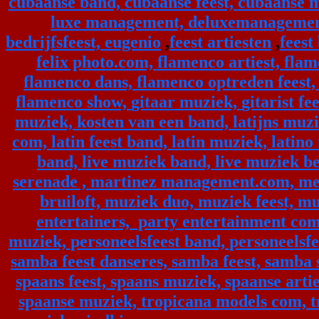
cubaanse band,
cubaanse feest,
cubaanse 
luxe management,
deluxemanageme
bedrijfsfeest,
eugenio
,
feest artiesten
,
feest
felix photo.com,
flamenco artiest,
flam
flamenco dans,
flamenco optreden feest
flamenco show,
gitaar muziek,
gitarist fe
muziek,
kosten van een band,
latijns muz
com,
latin feest band,
latin muziek,
latino
band,
live muziek band,
live muziek 
serenade ,
martinez management.com,
me
bruiloft,
muziek duo,
muziek feest,
mu
entertainers,
party entertainment co
muziek,
personeelsfeest band,
personeelsf
samba feest danseres,
samba feest,
samba 
spaans feest,
spaans muziek,
spaanse arti
spaanse muziek,
tropicana models com,
t